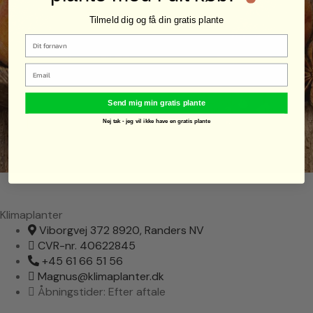
Tilmeld dig og få din gratis plante
Email
Send mig min gratis plante
Nej tak - jeg vil ikke have en gratis plante
Klimaplanter
Viborgvej 372 8920, Randers NV
CVR-nr. 40622845
+45 61 66 51 56
Magnus@klimaplanter.dk
Åbningstider: Efter aftale