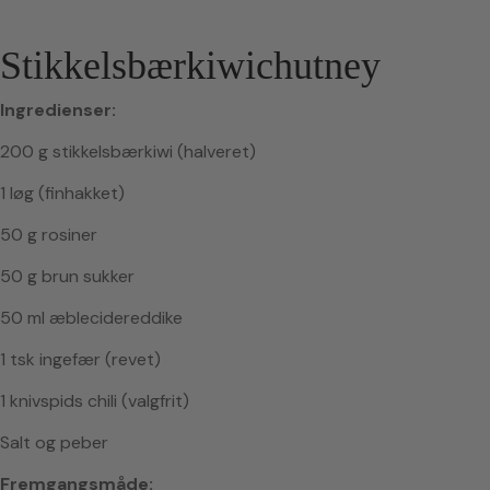
Stikkelsbærkiwichutney
Ingredienser:
200 g stikkelsbærkiwi (halveret)
1 løg (finhakket)
50 g rosiner
50 g brun sukker
50 ml æblecidereddike
1 tsk ingefær (revet)
1 knivspids chili (valgfrit)
Salt og peber
Fremgangsmåde: