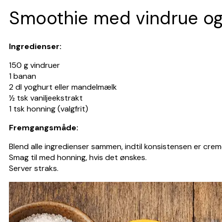
Smoothie med vindrue o
Ingredienser:
150 g vindruer
1 banan
2 dl yoghurt eller mandelmælk
½ tsk vaniljeekstrakt
1 tsk honning (valgfrit)
Fremgangsmåde:
Blend alle ingredienser sammen, indtil konsistensen er crem
Smag til med honning, hvis det ønskes.
Server straks.