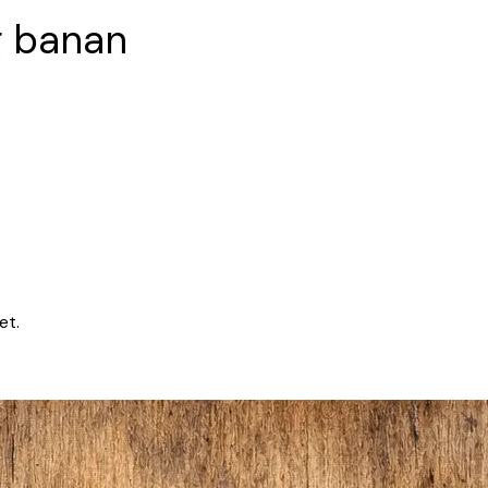
g banan
et.