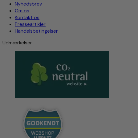
Nyhedsbrev
Om os
Kontakt os
Presseartikler
Handelsbetingelser
Udmærkelser