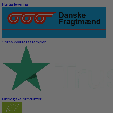
Hurtig levering
Vores kvalitetsstempler
Økologiske produkter