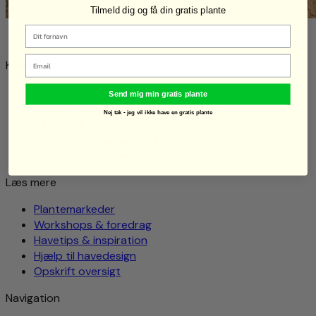
Tilmeld dig og få din gratis plante
Email
Klimaplanter
Viborgvej 372 8920, Randers NV
Send mig min gratis plante
CVR-nr. 40622845
Nej tak - jeg vil ikke have en gratis plante
+45 61 66 51 56
Magnus@klimaplanter.dk
Åbningstider: Efter aftale
Læs mere
Plantemarkeder
Workshops & foredrag
Havetips & inspiration
Hjælp til havedesign
Opskrift oversigt
Navigation