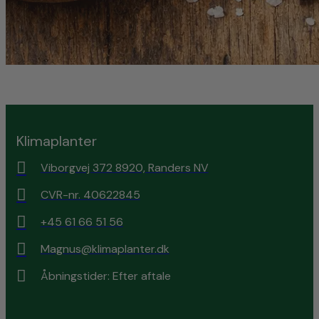
Klimaplanter
Viborgvej 372 8920, Randers NV
CVR-nr. 40622845
+45 61 66 51 56
Magnus@klimaplanter.dk
Åbningstider: Efter aftale