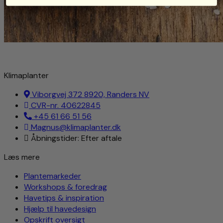
Klimaplanter
Viborgvej 372 8920, Randers NV
CVR-nr. 40622845
+45 61 66 51 56
Magnus@klimaplanter.dk
Åbningstider: Efter aftale
Læs mere
Plantemarkeder
Workshops & foredrag
Havetips & inspiration
Hjælp til havedesign
Opskrift oversigt