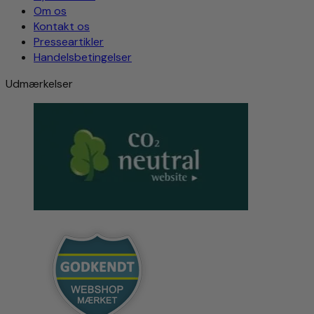
Om os
Kontakt os
Presseartikler
Handelsbetingelser
Udmærkelser