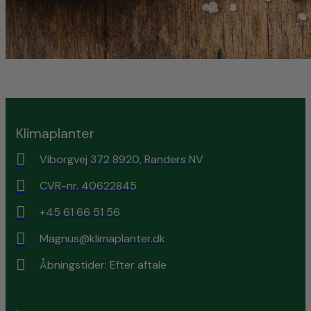
Klimaplanter
Viborgvej 372 8920, Randers NV
CVR-nr. 40622845
+45 61 66 51 56
Magnus@klimaplanter.dk
Åbningstider: Efter aftale