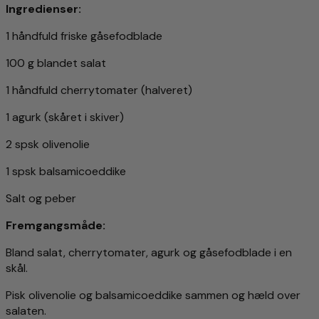
Ingredienser:
1 håndfuld friske gåsefodblade
100 g blandet salat
1 håndfuld cherrytomater (halveret)
1 agurk (skåret i skiver)
2 spsk olivenolie
1 spsk balsamicoeddike
Salt og peber
Fremgangsmåde:
Bland salat, cherrytomater, agurk og gåsefodblade i en
skål.
Pisk olivenolie og balsamicoeddike sammen og hæld over
salaten.