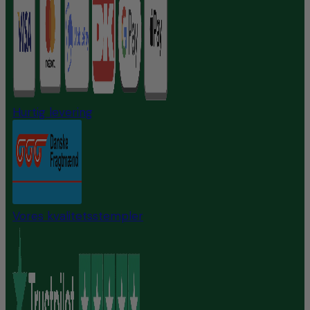
Hurtig levering
Vores kvalitetsstempler