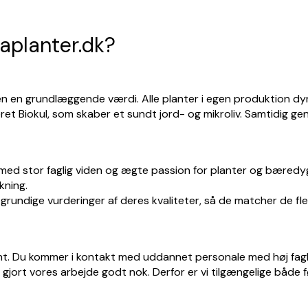
maplanter.dk?
n en grundlæggende værdi. Alle planter i egen produktion dyr
 Biokul, som skaber et sundt jord- og mikroliv. Samtidig genb
ed stor faglig viden og ægte passion for planter og bæredygt
kning.
 grundige vurderinger af deres kvaliteter, så de matcher de f
ent. Du kommer i kontakt med uddannet personale med høj fagl
e gjort vores arbejde godt nok. Derfor er vi tilgængelige både f