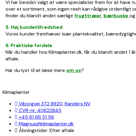
Vi har bevidst valgt at være specialister frem for at have t
over et sortiment, som ingen reelt kan rådgive ordentligt om
finder du blandt andet særlige
frugttræer
,
bærbuske
o
5. Høj kundetilfredshed
Vores kunder fremhæver især plantekvalitet, bæredygtighed 
6. Praktiske fordele
Når du handler hos Klimaplanter.dk, får du blandt andet 1 å
aftale.
Har du lyst til at læse mere
om os
?
Klimaplanter
Viborgvej 372 8920, Randers NV
CVR-nr. 40622845
+45 61 66 51 56
Magnus@klimaplanter.dk
Åbningstider: Efter aftale