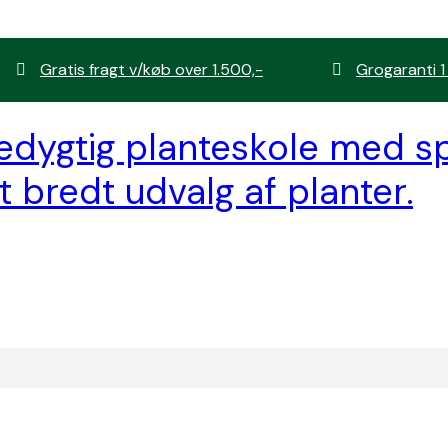
Gratis fragt v/køb over 1.500,-
Grogaranti 1
edygtig planteskole med sp
t bredt udvalg af planter.