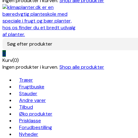
Ingen produkter i kurven.
Shop alle produkter
Søg efter produkter
0
Kurv(0)
Ingen produkter i kurven.
Shop alle produkter
Træer
Frugtbuske
Stauder
Andre varer
Tilbud
Øko produkter
Prisklasse
Forudbestilling
Nyheder