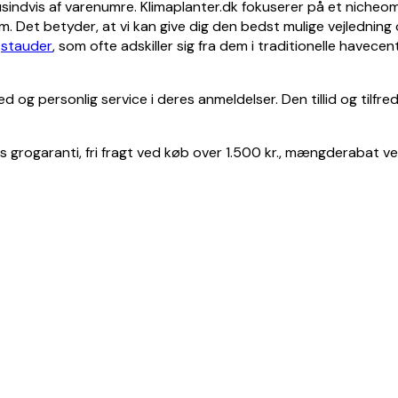
usindvis af varenumre. Klimaplanter.dk fokuserer på et nicheomr
. Det betyder, at vi kan give dig den bedst mulige vejledning o
g
stauder
, som ofte adskiller sig fra dem i traditionelle havecen
og personlig service i deres anmeldelser. Den tillid og tilfr
rs grogaranti, fri fragt ved køb over 1.500 kr., mængderabat v