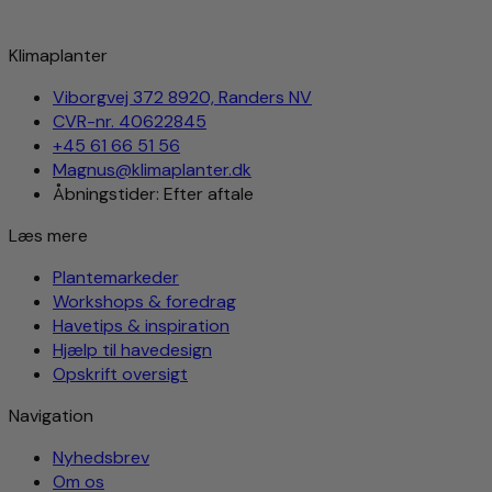
Klimaplanter
Viborgvej 372 8920, Randers NV
CVR-nr. 40622845
+45 61 66 51 56
Magnus@klimaplanter.dk
Åbningstider: Efter aftale
Læs mere
Plantemarkeder
Workshops & foredrag
Havetips & inspiration
Hjælp til havedesign
Opskrift oversigt
Navigation
Nyhedsbrev
Om os