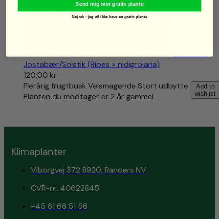
Send mig min gratis plante
Nej tak - jeg vil ikke have en gratis plante
Quick View
Jostabær/Solstik (Ribes × nidigrolaria)
120,00
kr.
Flerårig frugtbusk Velsmagende Stort udbytte
Add to
wishlist
Planten du modtager er 2 år gammel
Klimaplanter
Viborgvej 372 8920, Randers NV
CVR-nr. 40622845
+45 61 66 51 56