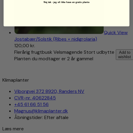
Nej tak - jeg vil ikke have en gratis plante
Quick View
Jostabær/Solstik (Ribes × nidigrolaria)
120,00
kr.
Flerårig frugtbusk Velsmagende Stort udbytte
Add to
wishlist
Planten du modtager er 2 år gammel
Klimaplanter
Viborgvej 372 8920, Randers NV
CVR-nr. 40622845
+45 61 66 51 56
Magnus@klimaplanter.dk
Åbningstider: Efter aftale
Læs mere