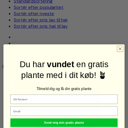
Standardsortering
Sortér efter popularitet
Sortér efter nyeste
Sortér efter pris: lav til høj
Sortér efter pris: høj til lav
Du har
vundet
en gratis
Showing the single result
plante med i dit køb! 🪴
Tilmeld dig og få din gratis plante
Email
Send mig min gratis plante