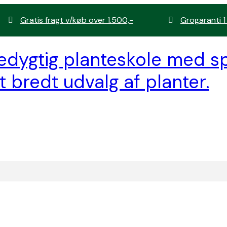
Gratis fragt v/køb over 1.500,-
Grogaranti 1
edygtig planteskole med sp
t bredt udvalg af planter.