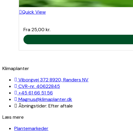
Quick View
Fra
25,00
kr.
Klimaplanter
Viborgvej 372 8920, Randers NV
CVR-nr. 40622845
+45 61 66 51 56
Magnus@klimaplanter.dk
Åbningstider: Efter aftale
Læs mere
Plantemarkeder