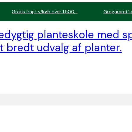
Gratis fragt v/køb over 1.500,-
Grogaranti 1 
edygtig planteskole med sp
t bredt udvalg af planter.