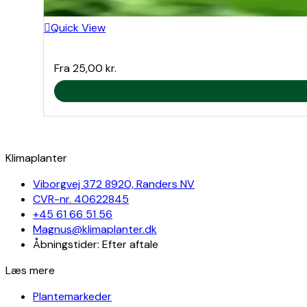
Quick View
Fra
25,00
kr.
Klimaplanter
Viborgvej 372 8920, Randers NV
CVR-nr. 40622845
+45 61 66 51 56
Magnus@klimaplanter.dk
Åbningstider: Efter aftale
Læs mere
Plantemarkeder