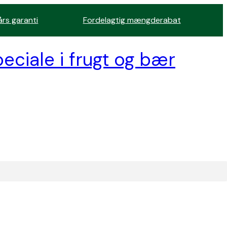
års garanti
Fordelagtig mængderabat
eciale i frugt og bær