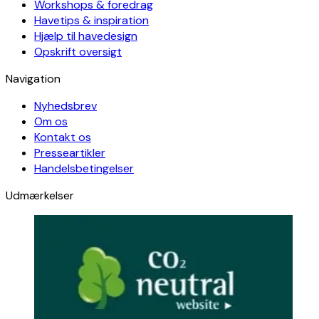
Workshops & foredrag
Havetips & inspiration
Hjælp til havedesign
Opskrift oversigt
Navigation
Nyhedsbrev
Om os
Kontakt os
Presseartikler
Handelsbetingelser
Udmærkelser