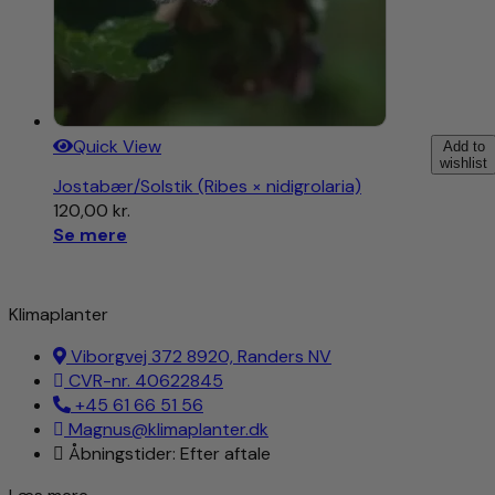
Quick View
Add to
wishlist
Jostabær/Solstik (Ribes × nidigrolaria)
120,00
kr.
Se mere
Klimaplanter
Viborgvej 372 8920, Randers NV
CVR-nr. 40622845
+45 61 66 51 56
Magnus@klimaplanter.dk
Åbningstider: Efter aftale