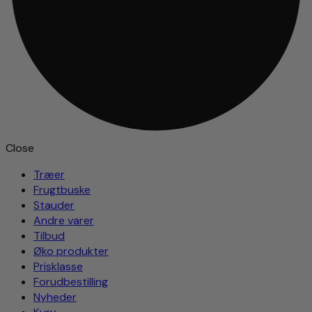
Close
Træer
Frugtbuske
Stauder
Andre varer
Tilbud
Øko produkter
Prisklasse
Forudbestilling
Nyheder