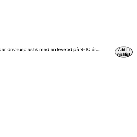
bar drivhusplastik med en levetid på 8-10 år.…
Add to
wishlist