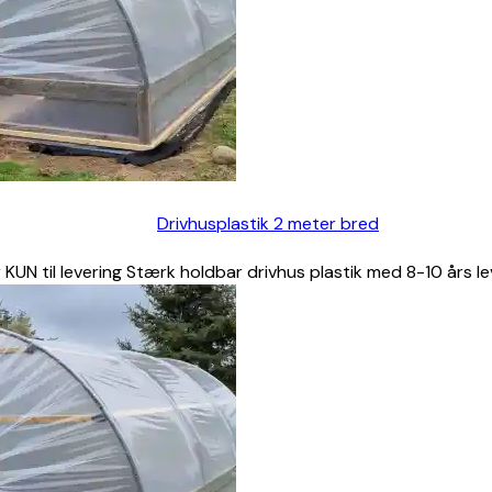
Drivhusplastik 2 meter bred
 KUN til levering Stærk holdbar drivhus plastik med 8-10 års l