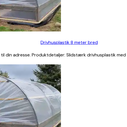
Drivhusplastik 8 meter bred
 til din adresse. Produktdetaljer: Slidstærk drivhusplastik med