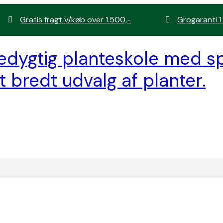
Gratis fragt v/køb over 1.500,-
Grogaranti 1
edygtig planteskole med sp
t bredt udvalg af planter.