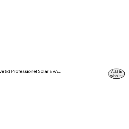
evetid Professionel Solar EVA…
Add to
wishlist