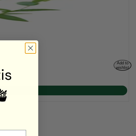
Add to
is
wishlist
🪴