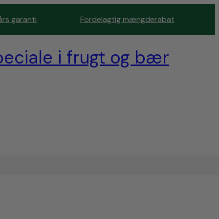
års garanti
Fordelagtig mængderabat
eciale i frugt og bær