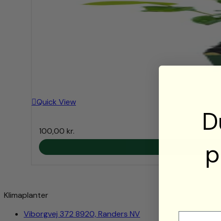
Quick View
D
100,00
kr.
p
Klimaplanter
Viborgvej 372 8920, Randers NV