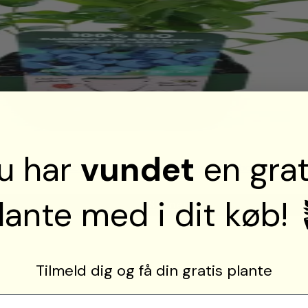
u har
vundet
en grat
Blåbær ‘Bluecrop’ (Vaccinium corymbosum)
lante med i dit køb! 
Se mere
Tilmeld dig og få din gratis plante