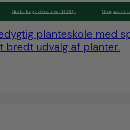
Gratis fragt v/køb over 1.500,-
Grogaranti 1 
edygtig planteskole med sp
t bredt udvalg af planter.