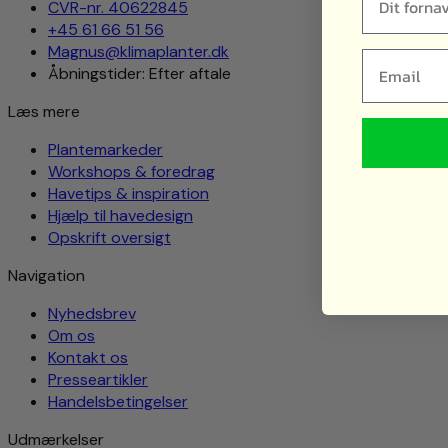
CVR-nr. 40622845
+45 61 66 51 56
Magnus@klimaplanter.dk
Email
Åbningstider: Efter aftale
Læs mere
Plantemarkeder
Workshops & foredrag
Havetips & inspiration
Hjælp til havedesign
Opskrift oversigt
Navigation
Nyhedsbrev
Om os
Kontakt os
Presseartikler
Handelsbetingelser
Udmærkelser