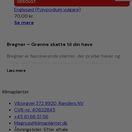
UDSOLGT
Englesød (Polypodium vulgare)
70,00
kr.
Se mere
Bregner – Grønne skatte til din have
Bregner er fascinerende planter, der pryder haver og
skove med deres frodige elegance. De tilfører en
følelse af ro og natur til ethvert rum, og deres smukke
Læs mere
blade i forskellige former og farver gør dem til et
blikfang.
Klimaplanter
Hos Klimaplanter.dk tilbyder vi et udvalg af bregner, der
er velegnede til danske haver, herunder to populære
Viborgvej 372 8920, Randers NV
CVR-nr. 40622845
sorter:
+45 61 66 51 56
Strudsevingebregne (Matteuccia struthiopteris):
Magnus@klimaplanter.dk
Åbningstider: Efter aftale