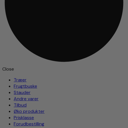
Close
Træer
Frugtbuske
Stauder
Andre varer
Tilbud
Øko produkter
Prisklasse
Forudbestilling