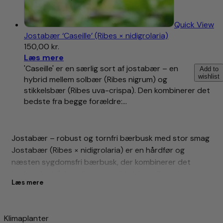
Quick View
Jostabær ‘Caseille’ (Ribes × nidigrolaria)
150,00
kr.
Læs mere
'Caseille' er en særlig sort af jostabær – en
Add to
wishlist
hybrid mellem solbær (Ribes nigrum) og
stikkelsbær (Ribes uva-crispa). Den kombinerer det
bedste fra begge forældre:…
Jostabær – robust og tornfri bærbusk med stor smag
Jostabær (Ribes × nidigrolaria) er en hårdfør og
næsten sygdomsfri bærbusk, der kombinerer det
bedste fra både solbær og stikkelsbær. Den giver
Læs mere
store, mørke bær med en mild, aromatisk smag og er
helt uden torne, hvilket gør den særligt velegnet til
børnefamilier og nem at høste fra.
Klimaplanter