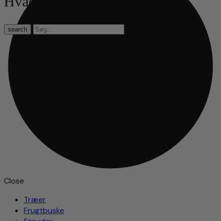
Hvad leder du efter?
search
Close
Træer
Frugtbuske