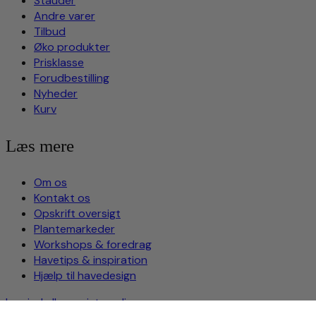
Stauder
Andre varer
Tilbud
Øko produkter
Prisklasse
Forudbestilling
Nyheder
Kurv
Læs mere
Om os
Kontakt os
Opskrift oversigt
Plantemarkeder
Workshops & foredrag
Havetips & inspiration
Hjælp til havedesign
Log ind eller registrer dig