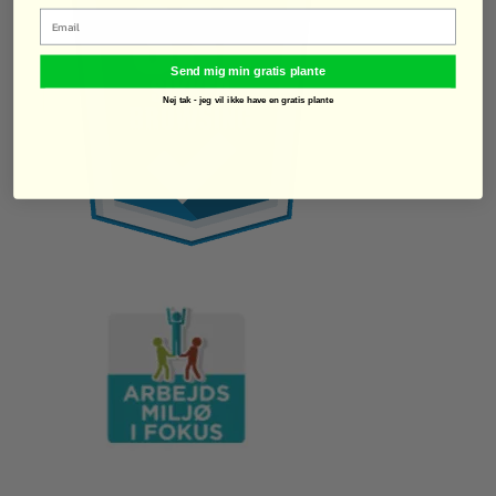
Email
Jostabær er den perfekte busk til dig, der vil have
smagfulde og nemme bær i haven, uden besvær med
Send mig min gratis plante
torne eller sygdomme. Med sin sunde vækst og
Nej tak - jeg vil ikke have en gratis plante
alsidige anvendelse er den oplagt til både
nybegyndere og erfarne haveejere.
Forslag til integrerede søgeord:
jostabær busk
jostabær til haven
tornfri bærbusk
nemme bærbuske
solbær stikkelsbær krydsning
jostabær opskrifter
bærbuske til børn