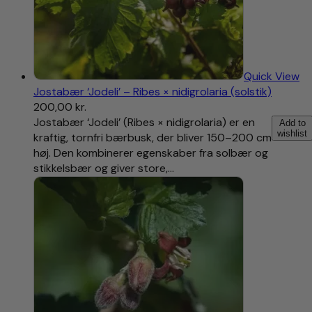
Quick View
Jostabær ‘Jodeli’ – Ribes × nidigrolaria (solstik)
200,00
kr.
Jostabær ‘Jodeli’ (Ribes × nidigrolaria) er en
Add to
wishlist
kraftig, tornfri bærbusk, der bliver 150–200 cm
høj. Den kombinerer egenskaber fra solbær og
stikkelsbær og giver store,…