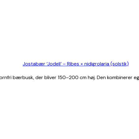
Jostabær ‘Jodeli’ – Ribes × nidigrolaria (solstik)
g, tornfri bærbusk, der bliver 150–200 cm høj. Den kombinerer 