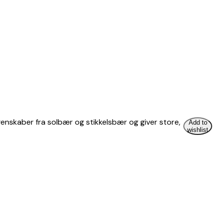
egenskaber fra solbær og stikkelsbær og giver store,
Add to
wishlist