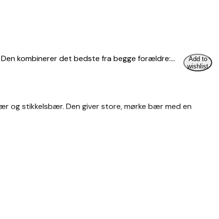
). Den kombinerer det bedste fra begge forældre:…
Add to
wishlist
ær og stikkelsbær. Den giver store, mørke bær med en
 levende hegn eller busketter. Bærrene modner i juli-