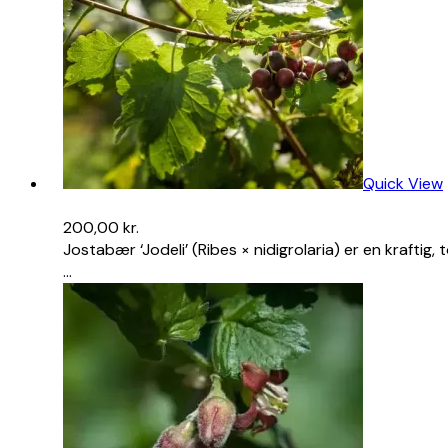
Quick View
200,00
kr.
Jostabær ‘Jodeli’ (Ribes × nidigrolaria) er en krafti
…