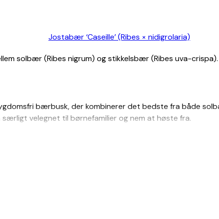
Jostabær ‘Caseille’ (Ribes × nidigrolaria)
 mellem solbær (Ribes nigrum) og stikkelsbær (Ribes uva-crispa
sygdomsfri bærbusk, der kombinerer det bedste fra både solb
 særligt velegnet til børnefamilier og nem at høste fra.
lær valg til den økologiske have, nyttehaver og som en del af
og frisk spisning.