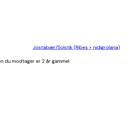
Jostabær/Solstik (Ribes × nidigrolaria)
en du modtager er 2 år gammel