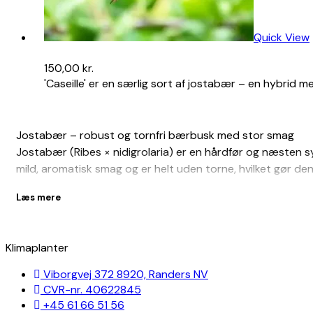
Quick View
150,00
kr.
'Caseille' er en særlig sort af jostabær – en hybrid
Jostabær – robust og tornfri bærbusk med stor smag
Jostabær (Ribes × nidigrolaria) er en hårdfør og næsten 
mild, aromatisk smag og er helt uden torne, hvilket gør den
Med sin stærke vækst og store udbytte er jostabær en popu
Læs mere
august og egner sig perfekt til marmelade, saft, smoothies 
Fordele ved jostabær:
Klimaplanter
Tornfri – nem og sikker høst
Viborgvej 372 8920, Randers NV
Store, mørklilla bær med mild og aromatisk smag
CVR-nr. 40622845
+45 61 66 51 56