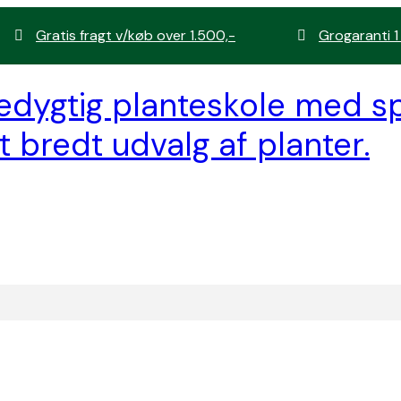
Gratis fragt v/køb over 1.500,-
Grogaranti 1
edygtig planteskole med sp
t bredt udvalg af planter.