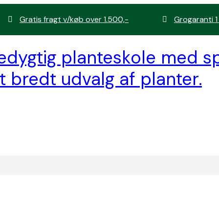
Gratis fragt v/køb over 1.500,-
Grogaranti 1
edygtig planteskole med sp
t bredt udvalg af planter.