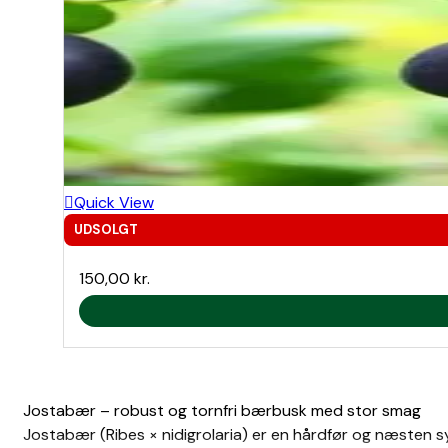
Quick View
UDSOLGT
150,00
kr.
Jostabær – robust og tornfri bærbusk med stor smag
Jostabær (Ribes × nidigrolaria) er en hårdfør og næsten 