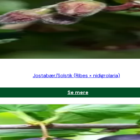
Jostabær/Solstik (Ribes × nidigrolaria)
Se mere