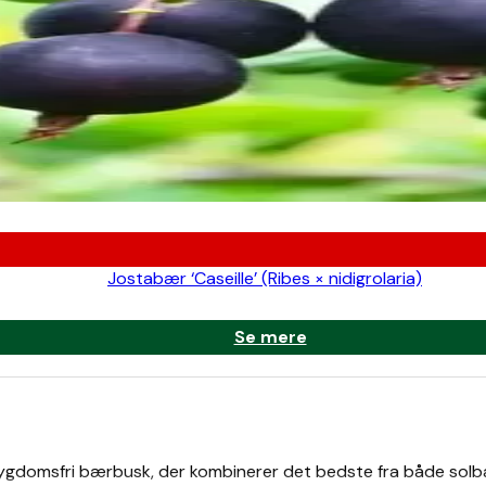
Jostabær ‘Caseille’ (Ribes × nidigrolaria)
Se mere
sygdomsfri bærbusk, der kombinerer det bedste fra både solb