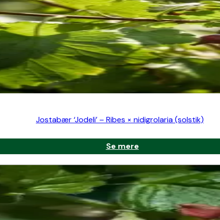
Jostabær ‘Jodeli’ – Ribes × nidigrolaria (solstik)
Se mere