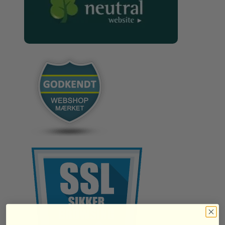
og delvist skyggefulde områder. Beskæring bør
foretages om vinteren eller tidligt forår for at fremme
en sund vækst og blomstring.
Biodiversitetsværdi
Blærenød er ikke kun dekorativ, men også gavnlig for
biodiversiteten i haven. Dens blomster tiltrækker bier
og andre bestøvere, mens dens frø og blade kan
tiltrække forskellige fugle og insekter, hvilket gør den til
en værdifuld plante i et økosystemvenligt haveanlæg.
Køb blærenød på vores webshop eller besøg vores
havecenter nær Aarhus vi holder åbent efter aftale