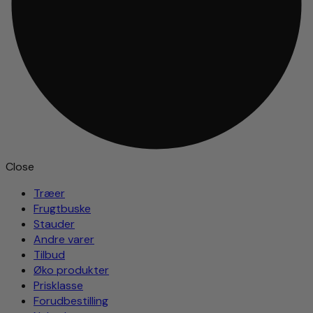
Close
Træer
Frugtbuske
Stauder
Andre varer
Tilbud
Øko produkter
Prisklasse
Forudbestilling