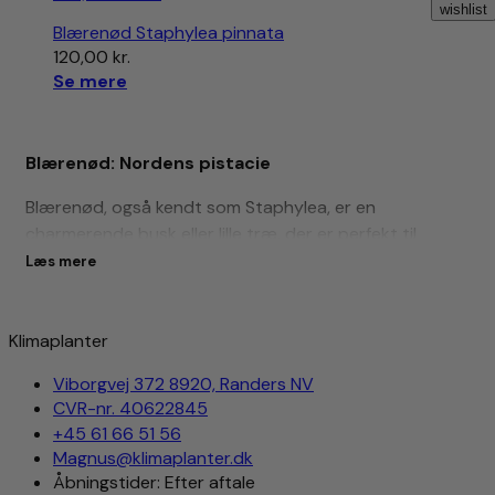
wishlist
Blærenød Staphylea pinnata
120,00
kr.
Se mere
Blærenød: Nordens pistacie
Blærenød, også kendt som Staphylea, er en
charmerende busk eller lille træ, der er perfekt til
nordiske haver. Kendt som “nordens pistacie” på grund
Læs mere
af dens attraktive og spiselige frø, er blærenød et
fremragende valg for både erfarne gartnere og
nybegyndere.
Klimaplanter
Egenskaber og Brug
Viborgvej 372 8920, Randers NV
CVR-nr. 40622845
Blærenød er kendetegnet ved sine smukke,
+45 61 66 51 56
klokkeformede blomster, der blomstrer om foråret, og
Magnus@klimaplanter.dk
sine interessante, oppustede frøkapsler, der modnes
Åbningstider: Efter aftale
om efteråret. Frøene minder om pistachenødder og