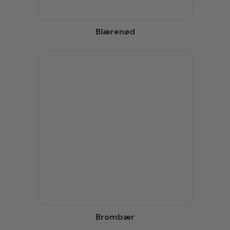
Blærenød
Brombær