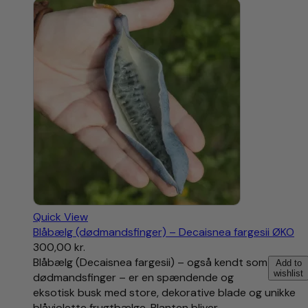
Quick View
Blåbælg (dødmandsfinger) – Decaisnea fargesii ØKO
300,00
kr.
Blåbælg (Decaisnea fargesii) – også kendt som
Add to
wishlist
dødmandsfinger – er en spændende og
eksotisk busk med store, dekorative blade og unikke
blåviolette frugtbælge. Planten bliver…