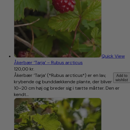
Quick View
Åkerbær ‘Tarja’ – Rubus arcticus
120,00
kr.
Åkerbær ‘Tarja’ (*Rubus arcticus*) er en lav,
Add to
wishlist
krybende og bunddækkende plante, der bliver
10–20 cm høj og breder sig i tætte måtter. Den er
kendt…