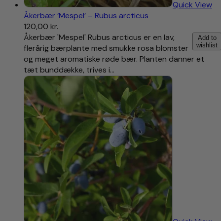
Quick View
Åkerbær ‘Mespel’ – Rubus arcticus
120,00
kr.
Åkerbær 'Mespel' Rubus arcticus er en lav,
Add to
wishlist
flerårig bærplante med smukke rosa blomster
og meget aromatiske røde bær. Planten danner et
tæt bunddække, trives i…