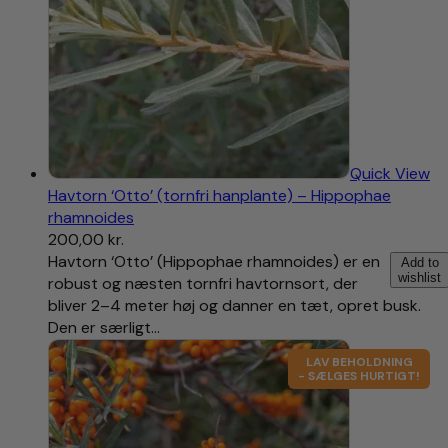
Quick View
Havtorn ‘Otto’ (tornfri hanplante) – Hippophae
rhamnoides
200,00
kr.
Havtorn ‘Otto’ (Hippophae rhamnoides) er en
Add to
wishlist
robust og næsten tornfri havtornsort, der
bliver 2–4 meter høj og danner en tæt, opret busk.
Den er særligt…
LAV BEHOLDNING
- SÆLGES HURTIGT!