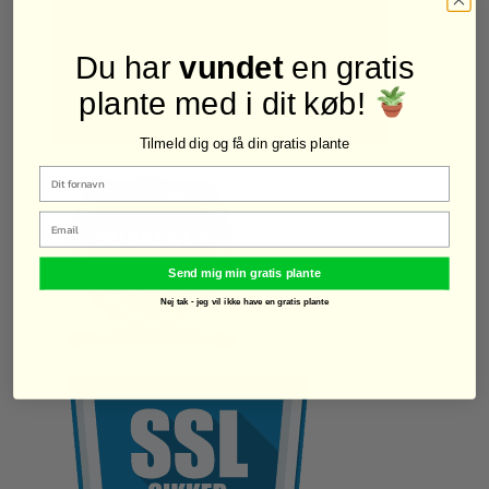
og en placering med masser af sollys. Regelmæssig
beskæring hjælper med at fremme sund vækst og
Du har
vundet
en gratis
rigelig frugtproduktion.
plante med i dit køb!
Tilmeld dig og få din gratis plante
Email
Send mig min gratis plante
Nej tak - jeg vil ikke have en gratis plante