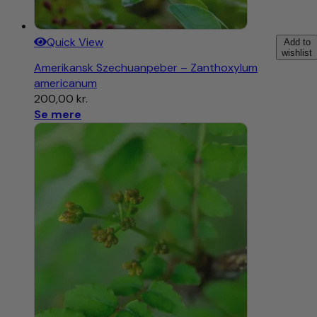
Quick View
Add to
wishlist
Amerikansk Szechuanpeber – Zanthoxylum
americanum
200,00
kr.
Se mere