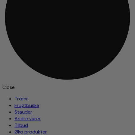
Close
Træer
Frugtbuske
Stauder
Andre varer
Tilbud
Øko produkter