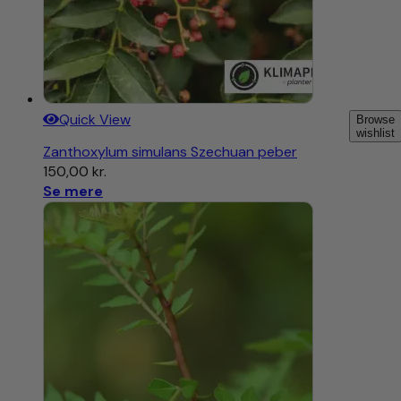
Quick View
Browse
wishlist
Zanthoxylum simulans Szechuan peber
150,00
kr.
Se mere