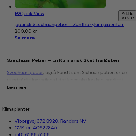
Quick View
Add to
wishlist
japansk Szechuanpeber – Zanthoxylum piperitum
200,00
kr.
Se mere
Szechuan Peber – En Kulinarisk Skat fra Østen
Szechuan peber
, også kendt som Sichuan peber, er en
uundgåelig ingrediens i det kinesiske køkken, særligt i
Sichuan-provinsen. Denne unikke krydderi er ikke i
Læs mere
familie med sort eller hvid peber, men stammer fra bær
af buske i slægten Zanthoxylum.
Klimaplanter
Egenskaber og Brug
Szechuan peber er kendt for sin karakteristiske
Viborgvej 372 8920, Randers NV
CVR-nr. 40622845
bedøvende og prikkende fornemmelse, som den giver
+45 61 66 51 56
på tungen, samt sin citrusagtige aroma. Denne