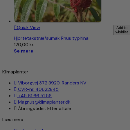
Quick View
Add to
wishlist
Hjortetakstræ/sumak Rhus typhina
120,00
kr.
Se mere
Klimaplanter
Viborgvej 372 8920, Randers NV
CVR-nr. 40622845
+45 61 66 51 56
Magnus@klimaplanter.dk
Åbningstider: Efter aftale
Læs mere