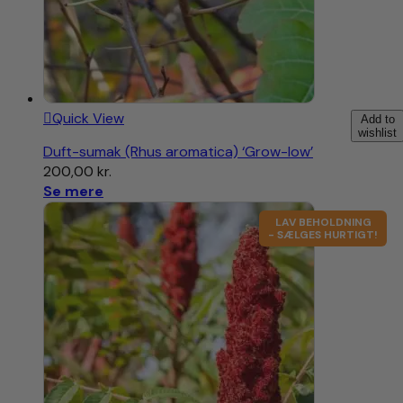
Quick View
Add to
wishlist
Duft-sumak (Rhus aromatica) ‘Grow-low’
200,00
kr.
Se mere
LAV BEHOLDNING
- SÆLGES HURTIGT!