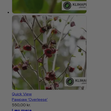
Quick View
Pawpaw ‘Overleese’
550,00
kr.
Læs mere