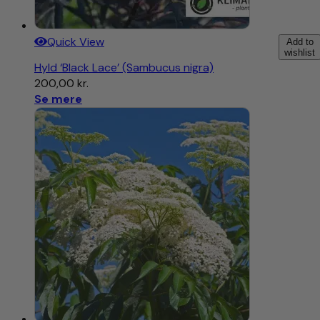
Quick View
Add to
wishlist
Hyld ‘Black Lace’ (Sambucus nigra)
200,00
kr.
Se mere