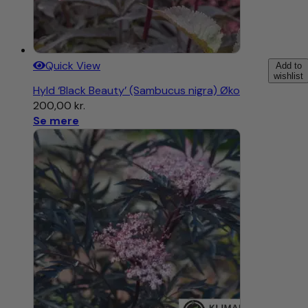
Quick View
Add to
wishlist
Hyld ‘Black Beauty’ (Sambucus nigra) Øko
200,00
kr.
Se mere