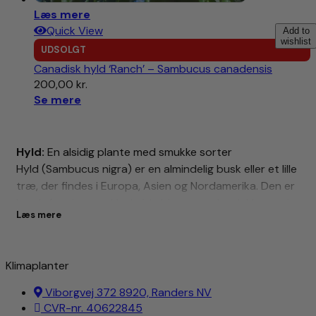
Læs mere
Quick View
Add to
wishlist
UDSOLGT
Canadisk hyld ‘Ranch’ – Sambucus canadensis
200,00
kr.
Se mere
Hyld:
En alsidig plante med smukke sorter
Hyld (Sambucus nigra) er en almindelig busk eller et lille
træ, der findes i Europa, Asien og Nordamerika. Den er
kendt for sine smukke hvide blomster, der dukker op i
Læs mere
juni og juli, og sine mørke lilla bær, der modner i
september og oktober. Hyld er en alsidig plante, der
kan bruges til en række forskellige formål, herunder:
Klimaplanter
Madlavning:
Hyldblomster kan bruges til at lave sirup,
Viborgvej 372 8920, Randers NV
saft, te og vin. Bærene kan bruges til at lave syltetøj,
CVR-nr. 40622845
marmelade, likør og smoothies.