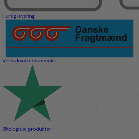
Hurtig levering
Vores kvalitetsstempler
Økologiske produkter