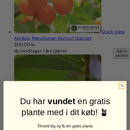
Quick View
Abrikos, Manchurian Apricot Udsolgt
200,00
kr.
du modtager 1 års plante
Add to
wishlist
Du har
vundet
en gratis
plante med i dit køb! 🪴
Tilmeld dig og få din gratis plante