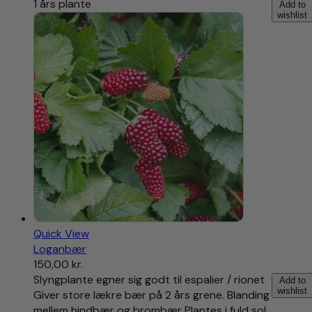
1 års plante
Add to
wishlist
Quick View
Loganbær
150,00
kr.
Slyngplante egner sig godt til espalier / rionet
Add to
wishlist
Giver store lækre bær på 2 års grene. Blanding
mellem hindbær og brombær Plantes i fuld sol…